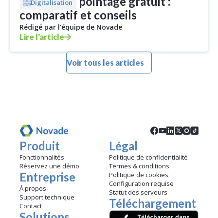
Logiciel de pointage gratuit :
Digitalisation
comparatif et conseils
Rédigé par l'équipe de Novade
Lire l'article
Voir tous les articles
Produit
Légal
Fonctionnalités
Politique de confidentialité
Réservez une démo
Termes & conditions
Entreprise
Politique de cookies
Configuration requise
À propos
Statut des serveurs
Support technique
Téléchargement
Contact
Solutions