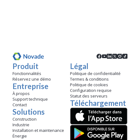
La non-conformité est l’écart constaté ; l’action corrective est
la solution mise en œuvre pour éviter sa réapparition.
Est-ce que votre modèle est conforme à l’ISO 9001 ?
Oui, notre modèle a été conçu pour répondre aux exigences
documentaires de la norme ISO 9001 et faciliter les audits
qualité.
Produit
Légal
Fonctionnalités
Politique de confidentialité
Réservez une démo
Termes & conditions
Entreprise
Politique de cookies
Configuration requise
À propos
Statut des serveurs
Support technique
Téléchargement
Contact
Solutions
Construction
Industrie
Installation et maintenance
Énergie